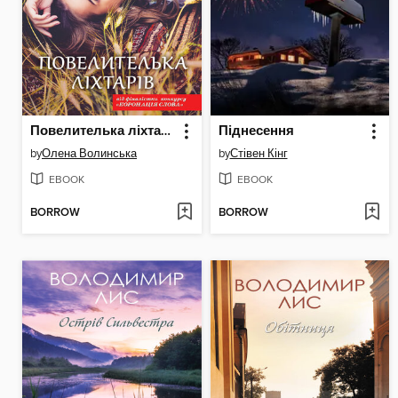
Повелителька ліхтарів
Піднесення
by
Олена Волинська
by
Стівен Кінг
EBOOK
EBOOK
BORROW
BORROW