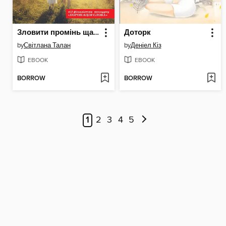
Зловити промінь щастя
Доторк
by
Світлана Талан
by
Деніел Кіз
EBOOK
EBOOK
BORROW
BORROW
1
2
3
4
5