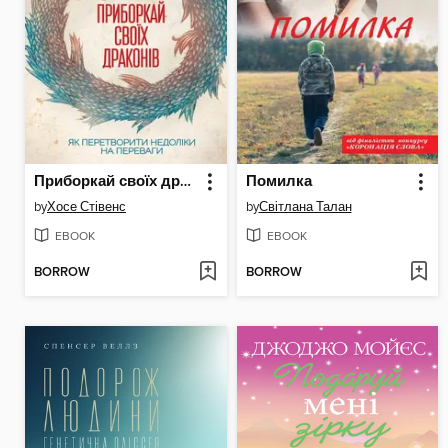
Приборкай своїх драконів
Помилка
by
Хосе Стівенс
by
Світлана Талан
EBOOK
EBOOK
BORROW
BORROW