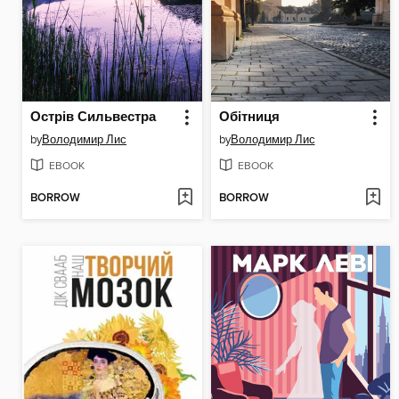
Острів Сильвестра
Обітниця
by
Володимир Лис
by
Володимир Лис
EBOOK
EBOOK
BORROW
BORROW