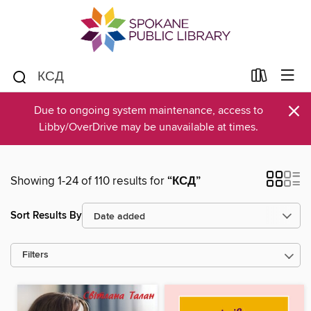
×
Due to ongoing system maintenance, access to
Libby/OverDrive may be unavailable at times.
Showing 1-24 of 110 results for
“КСД”
Sort Results By
Filters