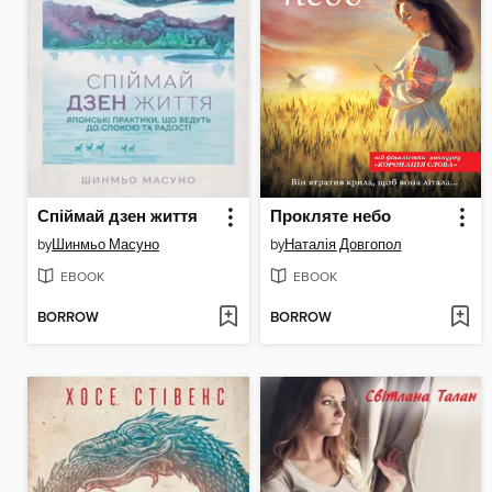
Спіймай дзен життя
Прокляте небо
by
Шинмьо Масуно
by
Наталія Довгопол
EBOOK
EBOOK
BORROW
BORROW