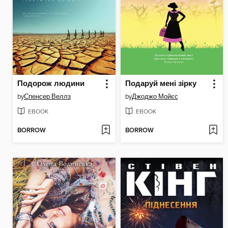
Подорож людини
Подаруй мені зірку
by
Спенсер Веллз
by
Джоджо Мойєс
EBOOK
EBOOK
BORROW
BORROW