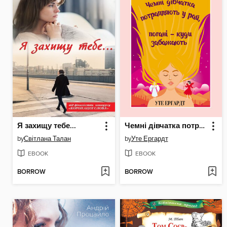
Я захищу тебе...
Чемні дівчатка потрапляють у Рай, погані--куди забажають
by
Світлана Талан
by
Уте Ергардт
EBOOK
EBOOK
BORROW
BORROW