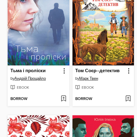
Тьма і проліски
Том Соєр--детектив
by
Андрій Процайло
by
Марк Твен
EBOOK
EBOOK
BORROW
BORROW