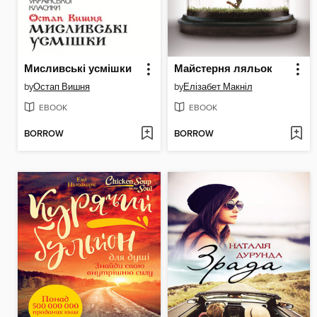
Мисливські усмішки
Майстерня ляльок
by
Остап Вишня
by
Елізабет Макніл
EBOOK
EBOOK
BORROW
BORROW