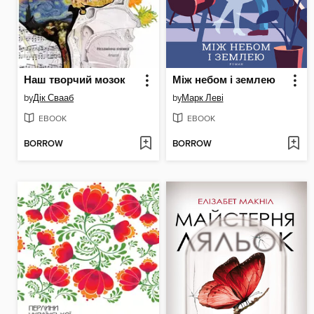
Наш творчий мозок
Між небом і землею
by
Дік Свааб
by
Марк Леві
EBOOK
EBOOK
BORROW
BORROW