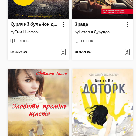
Курячий бульйон для душі. Знайди свою внутрішню силу
Зрада
by
Еми Ньюмарк
by
Наталія Дурунда
EBOOK
EBOOK
BORROW
BORROW