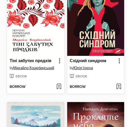
Тіні забутих предків
Східний синдром
by
Михайло Коцюбинський
by
Юлія Ілюха
EBOOK
EBOOK
BORROW
BORROW